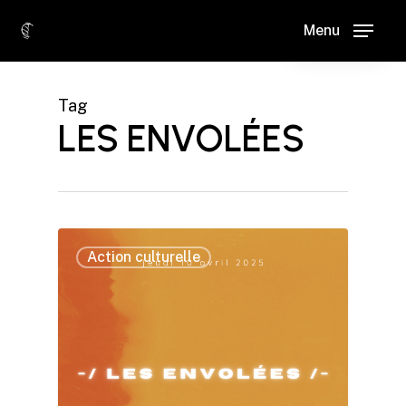
Skip
Menu
to
main
content
Tag
LES ENVOLÉES
0
Action culturelle